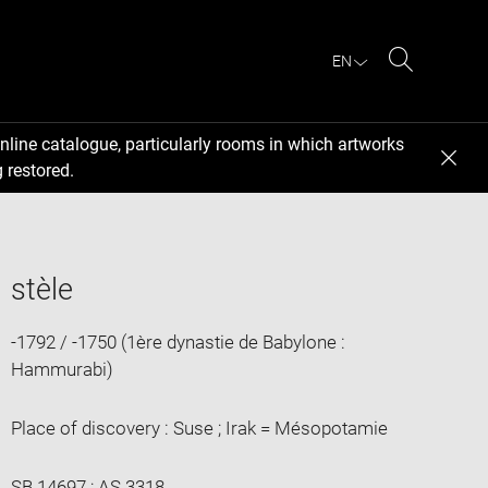
EN
Search
nline catalogue, particularly rooms in which artworks
 restored.
stèle
-1792 / -1750 (1ère dynastie de Babylone :
Hammurabi)
Place of discovery : Suse ; Irak = Mésopotamie
SB 14697 ; AS 3318