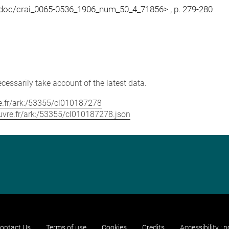
/doc/crai_0065-0536_1906_num_50_4_71856> , p. 279-280
cessarily take account of the latest data.
vre.fr/ark:/53355/cl010187278
louvre.fr/ark:/53355/cl010187278.json
ontact Us
Terms of use
Cookies
Credits
Accessibility : 