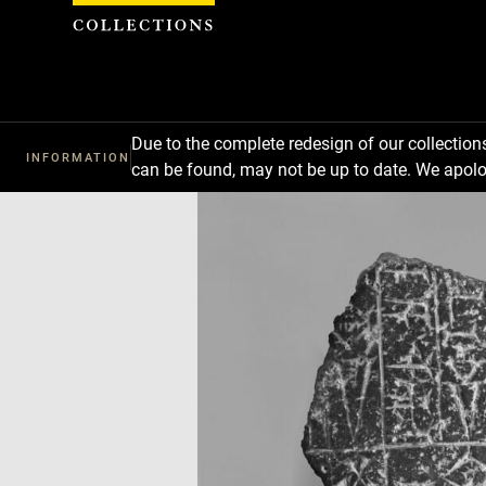
Cookies management panel
Due to the complete redesign of our collectio
INFORMATION
can be found, may not be up to date. We apolo
Download
Next
Previous