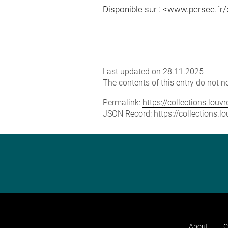
Disponible sur : <www.persee.fr
Last updated on 28.11.2025
The contents of this entry do not ne
Permalink:
https://collections.lou
JSON Record:
https://collections.
About
C