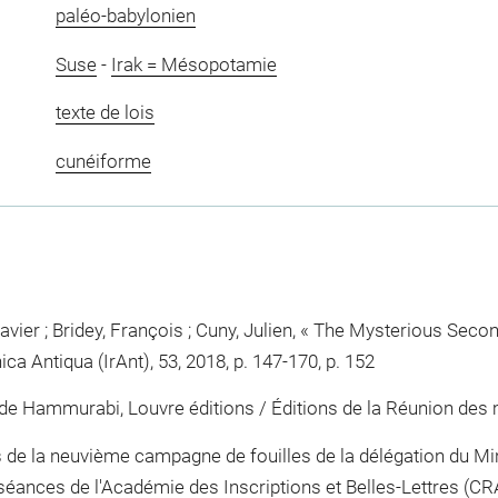
paléo-babylonien
Suse
-
Irak = Mésopotamie
texte de lois
cunéiforme
vier ; Bridey, François ; Cuny, Julien, « The Mysterious Se
a Antiqua (IrAnt), 53, 2018, p. 147-170, p. 152
 de Hammurabi, Louvre éditions / Éditions de la Réunion des 
de la neuvième campagne de fouilles de la délégation du Mini
ances de l'Académie des Inscriptions et Belles-Lettres (CRAI)