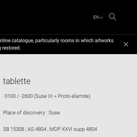
EN
Search
nline catalogue, particularly rooms in which artworks
 restored.
tablette
-3100 / -2600 (Suse III = Proto-élamite)
Place of discovery : Suse
SB 15308 ; AS 4804 ; MDP XXVI supp 4804