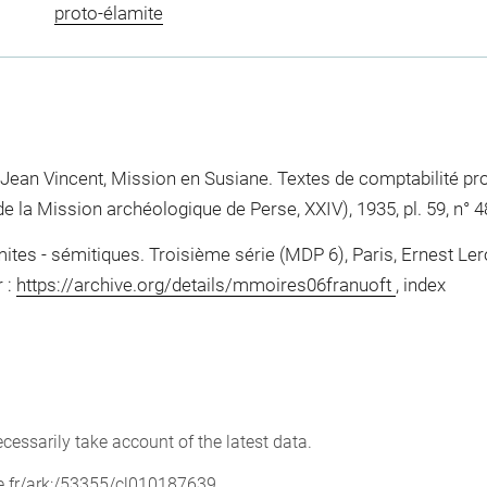
proto-élamite
Jean Vincent, Mission en Susiane. Textes de comptabilité pro
e la Mission archéologique de Perse, XXIV), 1935, pl. 59, n° 
mites - sémitiques. Troisième série (MDP 6), Paris, Ernest Le
r :
https://archive.org/details/mmoires06franuoft
, index
cessarily take account of the latest data.
vre.fr/ark:/53355/cl010187639