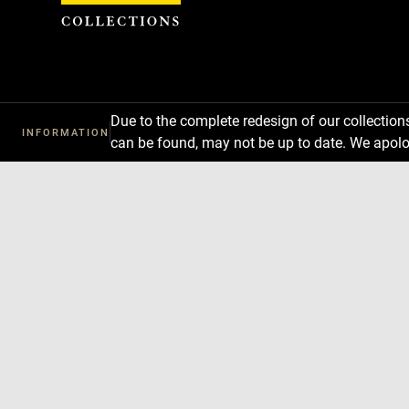
Cookies management panel
Due to the complete redesign of our collectio
INFORMATION
can be found, may not be up to date. We apolo
Download
Next
Previous