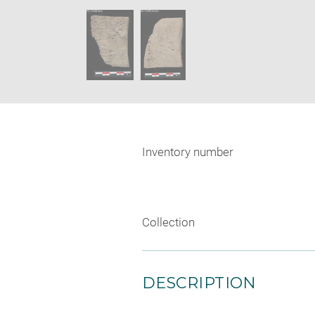
new
SKIP IMAGE CAROUSEL
window
Inventory number
Collection
DESCRIPTION