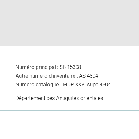
image
image
in
new
window
Numéro principal :
SB 15308
Autre numéro d'inventaire :
AS 4804
Numéro catalogue :
MDP XXVI supp 4804
Département des Antiquités orientales