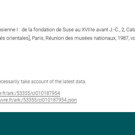
ienne I : de la fondation de Suse au XVIIIe avant J.-C., 2, Cat
orientales], Paris, Réunion des musées nationaux, 1987, vol. 2,
cessarily take account of the latest data.
vre.fr/ark:/53355/cl010187954
louvre.fr/ark:/53355/cl010187954.json