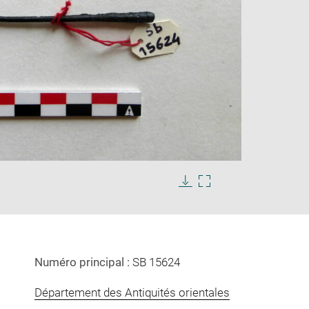
Enlarge
image
in
Download
Enlarge
new
image
image
window
in
new
window
Numéro principal :
SB 15624
Département des Antiquités orientales