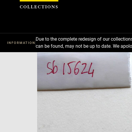
Cookies management panel
Due to the complete redesign of our collectio
INFORMATION
can be found, may not be up to date. We apolo
Download
Next
Previous