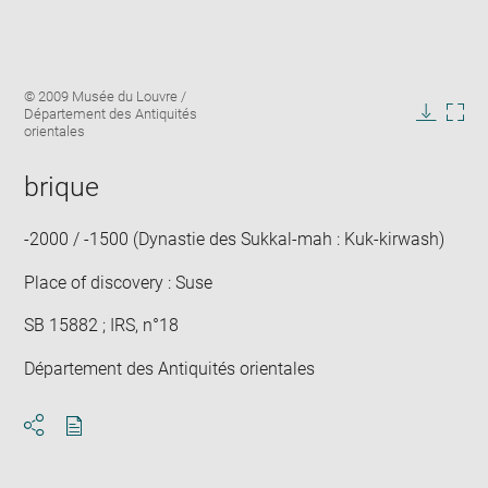
Enlarge
Image
© 2009 Musée du Louvre /
image
caption:
Département des Antiquités
in
Downlo
Enla
orientales
new
image
ima
window
in
brique
new
win
-2000 / -1500 (Dynastie des Sukkal-mah : Kuk-kirwash)
Place of discovery : Suse
SB 15882 ; IRS, n°18
Département des Antiquités orientales
Download
Share
pdf