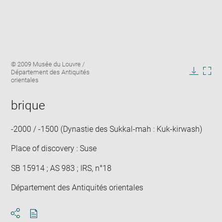
Enlarge
Image
© 2009 Musée du Louvre /
image
caption:
Département des Antiquités
in
Downlo
Enla
orientales
new
image
ima
window
in
brique
new
win
-2000 / -1500 (Dynastie des Sukkal-mah : Kuk-kirwash)
Place of discovery : Suse
SB 15914 ; AS 983 ; IRS, n°18
Département des Antiquités orientales