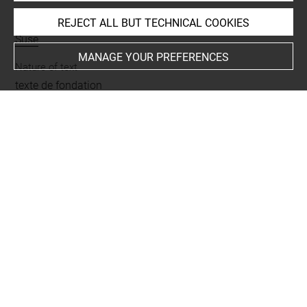
Places
REJECT ALL BUT TECHNICAL COOKIES
Suse
MANAGE YOUR PREFERENCES
Nature of text
texte de fondation
Script
cunéiforme
BIBLIOGRAPHY
Malbran-Labat, Florence, Les inscriptions royales de
Suse. Briques de l'époque paléo-élamite à l'Empire néo-
élamite (IRS), [Musée du Louvre/Département des
Antiquités orientales], Paris, Éditions de la Réunion des
Musées Nationaux, 1995, p. 40-42, Br. 457