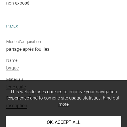
non exposé
INDEX
Mode d'acquisition
partage après fouilles
Name
brique
Materials
terre cuite
This website uses cookies to improve your navigation
experience and to compile site usage statistics.
Find out
Description/Features
more
inscription
Language
OK, ACCEPT ALL
sumérien