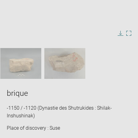
Enlarge
image
in
Image
Downlo
Enla
new
caption:
image
ima
window
SKIP IMAGE CAROUSEL
in
new
win
brique
-1150 / -1120 (Dynastie des Shutrukides : Shilak-
Inshushinak)
Place of discovery : Suse