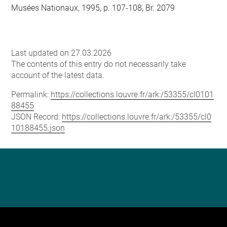
Musées Nationaux, 1995, p. 107-108, Br. 2079
Last updated on 27.03.2026
The contents of this entry do not necessarily take
account of the latest data.
Permalink:
https://collections.louvre.fr/ark:/53355/cl0101
88455
JSON Record:
https://collections.louvre.fr/ark:/53355/cl0
10188455.json