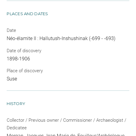
PLACES AND DATES
Date
Néo-élamite II : Hallutush-Inshushinak (-699 - -693)
Date of discovery
1898-1906
Place of discovery
Suse
HISTORY
Collector / Previous owner / Commissioner / Archaeologist /
Dedicatee
Morgan, Jacques Jean Marie de
, Fouilleur/Archéologue