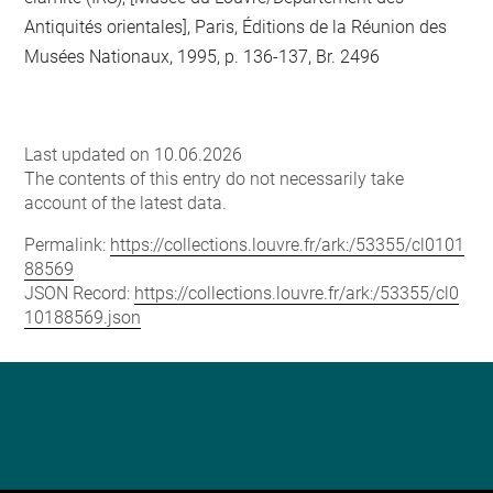
Antiquités orientales], Paris, Éditions de la Réunion des
Musées Nationaux, 1995, p. 136-137, Br. 2496
Last updated on 10.06.2026
The contents of this entry do not necessarily take
account of the latest data.
Permalink:
https://collections.louvre.fr/ark:/53355/cl0101
88569
JSON Record:
https://collections.louvre.fr/ark:/53355/cl0
10188569.json