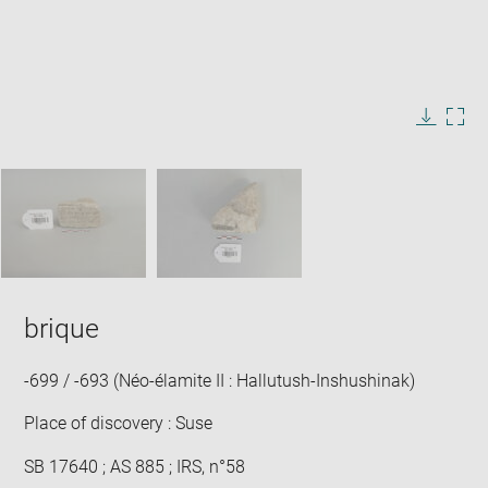
Enlarge
image
in
Image
Downlo
Enla
new
caption:
image
ima
window
SKIP IMAGE CAROUSEL
in
new
win
brique
-699 / -693 (Néo-élamite II : Hallutush-Inshushinak)
Place of discovery : Suse
SB 17640 ; AS 885 ; IRS, n°58