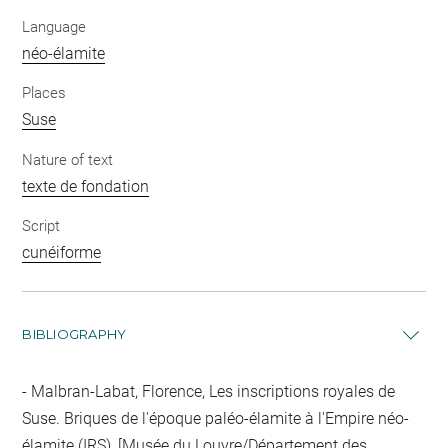
Language
néo-élamite
Places
Suse
Nature of text
texte de fondation
Script
cunéiforme
BIBLIOGRAPHY
Malbran-Labat, Florence, Les inscriptions royales de
Suse. Briques de l'époque paléo-élamite à l'Empire néo-
élamite (IRS), [Musée du Louvre/Département des