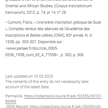
Oriental and African Studies, (Corpus Inscriptionum
Iranicarum), 2012, p. 74, pl 14, n° 28
Cumont, Franz, « Une brève inscription grecque de Suse
», Comptes rendus des séances de l'Académie des
Inscriptions et Belles-Lettres (CRAI), 82ᵉ année, N. 4,
1938, pp. 305-307, Disponible sur :
<www.persee.fr/doc/crai_0065-
0536_1938_num_82_4_77058> , p. 305, p. 306
Last updated on 10.03.2025
The contents of this entry do not necessarily take
account of the latest data.
Permalink:
https://collections.louvre.fr/ark:/53355/cl0101
89490
JSON Record:
https://collections.louvre.fr/ark:/53355/cl0