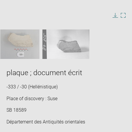
Enlarge
image
in
Image
Downlo
Enla
new
caption:
image
ima
window
SKIP IMAGE CAROUSEL
in
new
win
plaque ; document écrit
-333 / -30 (Hellénistique)
Place of discovery : Suse
SB 18589
Département des Antiquités orientales