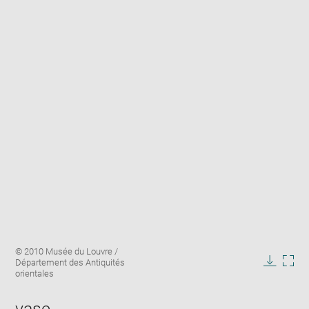
Enlarge
Image
© 2010 Musée du Louvre /
image
caption:
Département des Antiquités
in
Downlo
Enla
orientales
new
image
ima
window
in
vase