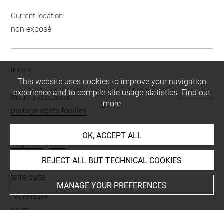
Current location
non exposé
INDEX
This website uses cookies to improve your navigation
experience and to compile site usage statistics.
Find out
Mode d'acquisition
more
partage après fouilles
Name
OK, ACCEPT ALL
fragment
-
vase
REJECT ALL BUT TECHNICAL COOKIES
Materials
terre cuite
MANAGE YOUR PREFERENCES
Techniques
peint