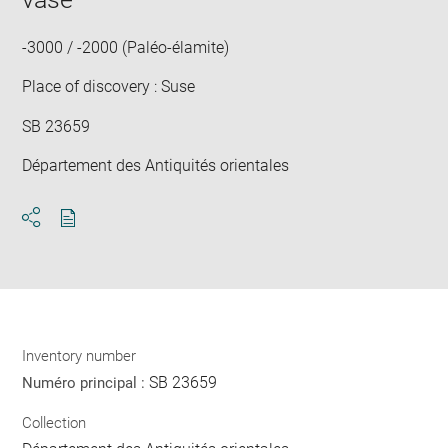
new
win
-3000 / -2000 (Paléo-élamite)
Place of discovery : Suse
SB 23659
Département des Antiquités orientales
Download
Share
pdf
Inventory number
SB 23659
Numéro principal :
Collection