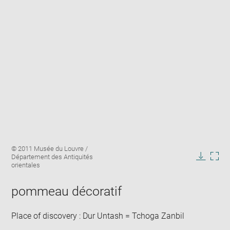
Enlarge
Image
© 2011 Musée du Louvre /
image
caption:
Département des Antiquités
in
Downlo
Enla
orientales
new
image
ima
window
in
pommeau décoratif
new
win
Place of discovery : Dur Untash = Tchoga Zanbil