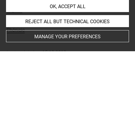
Techniques
OK, ACCEPT ALL
engobe
REJECT ALL BUT TECHNICAL COOKIES
Places
Phénicie
MANAGE YOUR PREFERENCES
Last updated on 15.10.2019
The contents of this entry do not necessarily take
account of the latest data.
Permalink:
https://collections.louvre.fr/ark:/53355/cl0101
94591
JSON Record:
https://collections.louvre.fr/ark:/53355/cl0
10194591.json