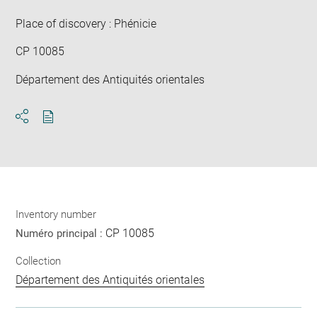
win
Place of discovery : Phénicie
CP 10085
Département des Antiquités orientales
Download
Share
pdf
Inventory number
CP 10085
Numéro principal :
Collection
Département des Antiquités orientales