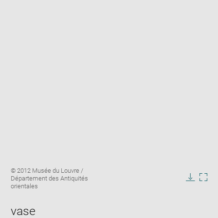
Enlarge
Image
© 2012 Musée du Louvre /
image
caption:
Département des Antiquités
in
Downlo
Enla
orientales
new
image
ima
window
in
vase
new