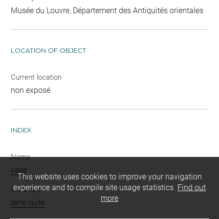
Musée du Louvre, Département des Antiquités orientales
LOCATION OF OBJECT
Current location
non exposé
INDEX
Name
vase
This website uses cookies to improve your navigation
experience and to compile site usage statistics.
Find out
Materials
more
terre cuite