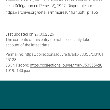
de la Délégation en Perse, IV), 1902, Disponible sur :
https://archive.org/details/mmoires04franuoft
, p. 166
Last updated on 27.03.2026
The contents of this entry do not necessarily take
account of the latest data.
Permalink:
https://collections.louvre.fr/ark:/53355/cl0101
95133
JSON Record:
https://collections.louvre.fr/ark:/53355/cl0
10195133.json