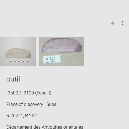
Enlarge
image
in
Image
Downlo
Enla
new
caption:
image
ima
window
SKIP IMAGE CAROUSEL
in
new
win
outil
-3500 / -3100 (Suse II)
Place of discovery : Suse
R 262 2 ; R 262
Département des Antiquités orientales