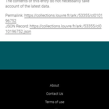
The contents of this entry do not necessarily take
account of the latest data.
Permalink:
https://collections.louvre.fr/ark:/53355/cl0101
96752
JSON Record:
https://collections.louvre.fr/ark:/53355/cl0
10196752.json
About
Contact Us
Terms of use