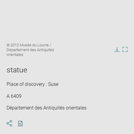
Enlarge
Image
© 2012 Musée du Louvre /
image
caption:
Département des Antiquités
in
Downlo
Enla
orientales
new
image
ima
window
in
statue
new
win
Place of discovery : Suse
A 6409
Département des Antiquités orientales
Download
Share