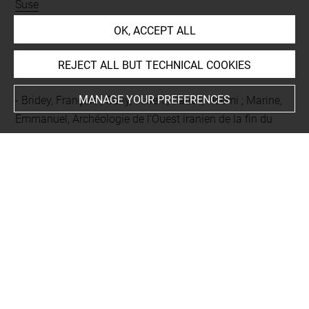
Suse
OK, ACCEPT ALL
BIBLIOGRAPHY
REJECT ALL BUT TECHNICAL COOKIES
MANAGE YOUR PREFERENCES
Bridey, François ; Cuny, Julien ; Daucé, Noëmi ; Marine,
Emmanuel, Archéologie de l'Ouest iranien de la fin du
Néolithique à l'empire sassanide : un parcours d'étude à
travers les collections des réserves du musée du Louvre
et de la Bibliothèque nationale et universitaire,
Strasbourg, Bnu éditions, 2025, p. 87, ill. p. 87, n° 105
Thomas, Ariane, « The Akkadian Royal Image: On a
Seated Statue of Manishtushu », Zeitschrift für
Assyriologie und Vorderasiatische Archäologie (ZA), 105,
1, 2015, p. 86-117, II,1