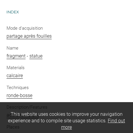
INDEX
Mode d'acquisition
partage après fouilles
Name
fragment
-
statue
Materials
calcaire
Techniques
ronde-bosse
Description/Features
This website uses cookies to improve your navigation
adorant = orant
experience and to compile site usage statistics.
Find out
Places
more