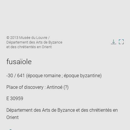
Enlarge
Image
© 2013 Musée du Louvre /
image
caption:
Département des Arts de Byzance
in
Downlo
Enla
et des chrétientés en Orient
new
image
ima
window
in
fusaïole
new
win
-30 / 641 (époque romaine ; époque byzantine)
Place of discovery : Antinoé (?)
E 30959
Département des Arts de Byzance et des chrétientés en
Orient