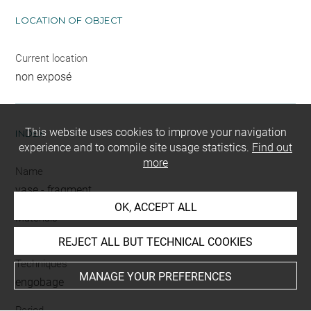
LOCATION OF OBJECT
Current location
non exposé
This website uses cookies to improve your navigation
INDEX
experience and to compile site usage statistics.
Find out
more
Name
vase
-
fragment
OK, ACCEPT ALL
Materials
terre cuite
REJECT ALL BUT TECHNICAL COOKIES
Techniques
MANAGE YOUR PREFERENCES
engobage
Period