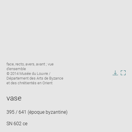
Enlarge
Image
face, recto, avers, avant ; vue
image
caption:
d'ensemble
in
© 2014 Musée du Louvre /
new
Downlo
Enla
Département des Arts de Byzance
window
et des chrétientés en Orient
image
ima
in
new
vase
win
395 / 641 (époque byzantine)
SN 602 ce