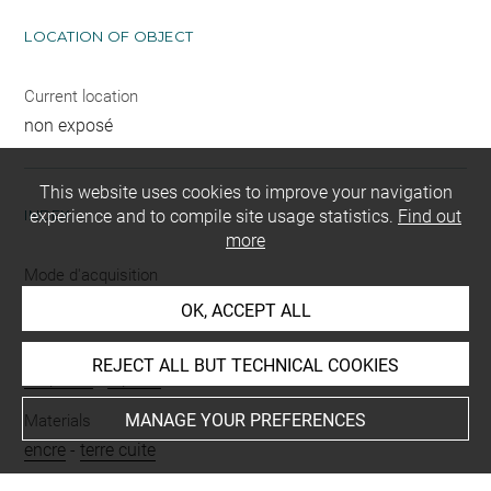
LOCATION OF OBJECT
Current location
non exposé
This website uses cookies to improve your navigation
INDEX
experience and to compile site usage statistics.
Find out
more
Mode d'acquisition
affecté au Louvre
OK, ACCEPT ALL
Name
REJECT ALL BUT TECHNICAL COOKIES
amphore
-
dipinto
MANAGE YOUR PREFERENCES
Materials
encre
-
terre cuite