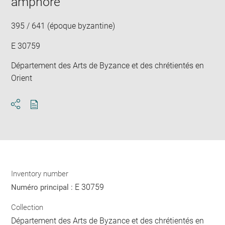
amphore
new
win
395 / 641 (époque byzantine)
E 30759
Département des Arts de Byzance et des chrétientés en
Orient
Download
Share
pdf
Inventory number
E 30759
Numéro principal :
Collection
Département des Arts de Byzance et des chrétientés en