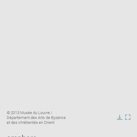
Enlarge
Image
© 2013 Musée du Louvre /
image
caption:
Département des Arts de Byzance
in
Downlo
Enla
et des chrétientés en Orient
new
image
ima
window
in