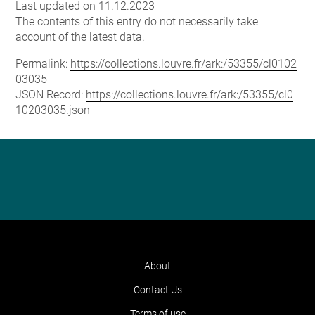
Last updated on 11.12.2023
The contents of this entry do not necessarily take
account of the latest data.
Permalink:
https://collections.louvre.fr/ark:/53355/cl0102
03035
JSON Record:
https://collections.louvre.fr/ark:/53355/cl0
10203035.json
About
Contact Us
Terms of use