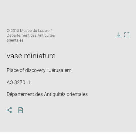
Enlarge
Image
© 2015 Musée du Louvre /
image
caption:
Département des Antiquités
in
Downlo
Enla
orientales
new
image
ima
window
in
vase miniature
new
win
Place of discovery : Jérusalem
AO 3270 H
Département des Antiquités orientales
Download
Share
pdf