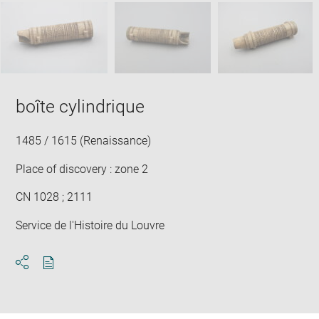
SKIP IMAGE CAROUSEL
in
new
win
boîte cylindrique
1485 / 1615 (Renaissance)
Place of discovery : zone 2
CN 1028 ; 2111
Service de l'Histoire du Louvre
Download
Share
pdf