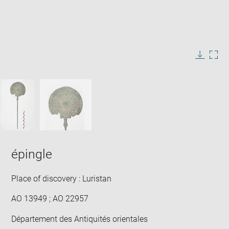
Enlarge
image
in
Image
Downlo
Enla
new
caption:
image
ima
window
SKIP IMAGE CAROUSEL
in
new
win
épingle
Place of discovery : Luristan
AO 13949 ; AO 22957
Département des Antiquités orientales