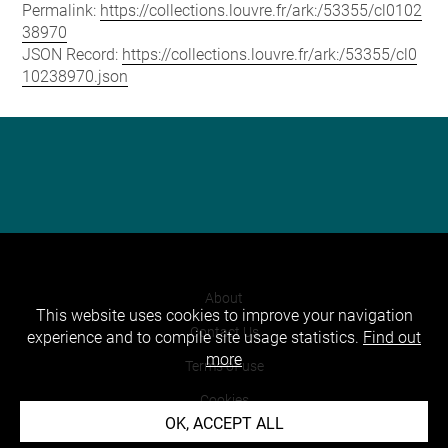
Permalink:
https://collections.louvre.fr/ark:/53355/cl0102
38970
JSON Record:
https://collections.louvre.fr/ark:/53355/cl0
10238970.json
About
This website uses cookies to improve your navigation
Contact Us
experience and to compile site usage statistics.
Find out
more
Terms of use
Cookies
OK, ACCEPT ALL
Credits