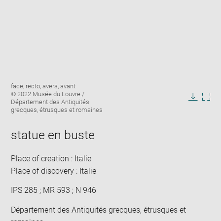
Enlarge
Image
face, recto, avers, avant
image
caption:
© 2022 Musée du Louvre /
in
Département des Antiquités
Downlo
Enla
new
grecques, étrusques et romaines
image
ima
window
in
statue en buste
new
win
Place of creation : Italie
Place of discovery : Italie
IPS 285 ; MR 593 ; N 946
Département des Antiquités grecques, étrusques et