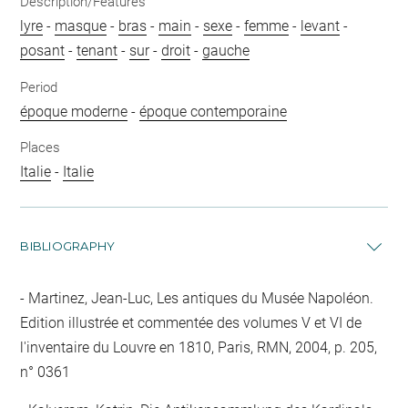
Description/Features
lyre
-
masque
-
bras
-
main
-
sexe
-
femme
-
levant
-
posant
-
tenant
-
sur
-
droit
-
gauche
Period
époque moderne
-
époque contemporaine
Places
Italie
-
Italie
BIBLIOGRAPHY
Martinez, Jean-Luc, Les antiques du Musée Napoléon.
Edition illustrée et commentée des volumes V et VI de
l'inventaire du Louvre en 1810, Paris, RMN, 2004, p. 205,
n° 0361