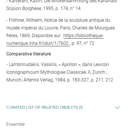
Kalveram, Katrin, Die Antikensammlung des Kardinals
Scipion Borghese, 1995, p. 174, n° 14
Fröhner, Wilhelm, Notice de la sculpture antique du
musée impérial du Louvre, Paris, Charles de Mourgues
frères, 1869, Disponible sur :
https://bibliotheque-
numerique.inha.fr/idurl/1/7602
, p. 97, n° 72
Comparative literature
- Lambrinudakis, Vassilis, « Apollon », dans Lexicon
Iconographicum Mythologiae Classicae, II, Zurich ;
Munich, Artemis Verlag, 1984, p. 183-327, p. 211, 212
CURATED LIST OF RELATED OBJECTS (1)
Ensemble