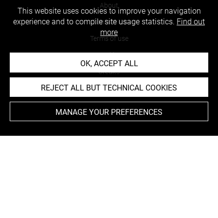
About
This website uses cookies to improve your navigation
experience and to compile site usage statistics.
Find out
Contact Us
more
Terms of use
Cookies
OK, ACCEPT ALL
Credits
REJECT ALL BUT TECHNICAL COOKIES
Accessibility : non compliant
MANAGE YOUR PREFERENCES