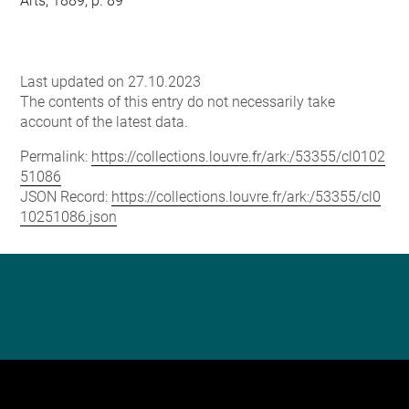
Arts, 1889, p. 89
Last updated on 27.10.2023
The contents of this entry do not necessarily take
account of the latest data.
Permalink:
https://collections.louvre.fr/ark:/53355/cl0102
51086
JSON Record:
https://collections.louvre.fr/ark:/53355/cl0
10251086.json