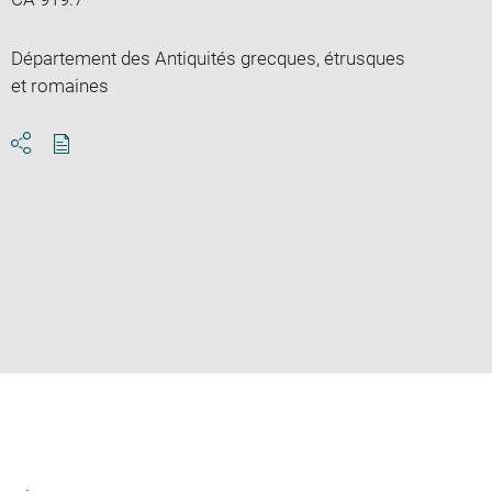
Département des Antiquités grecques, étrusques
et romaines
Download
Share
pdf