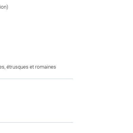
ion)
es, étrusques et romaines