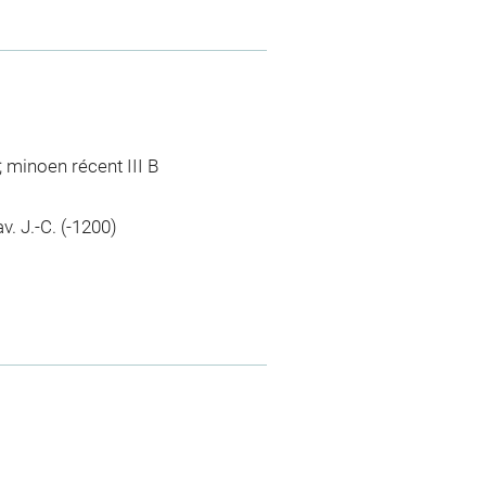
; minoen récent III B
v. J.-C. (-1200)