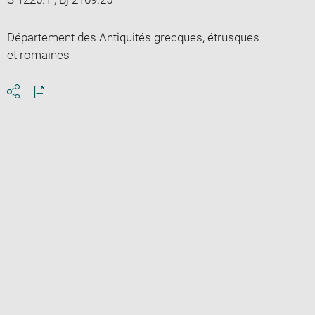
Département des Antiquités grecques, étrusques
et romaines
Download
Share
pdf