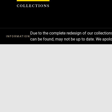
Cookies management panel
Due to the complete redesign of our collectio
INFORMATION
can be found, may not be up to date. We apolo
Download
Next
Previous