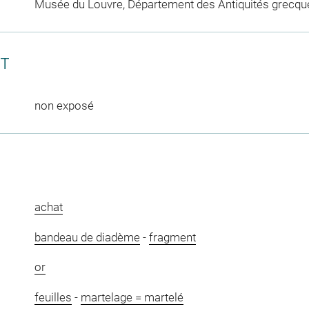
Musée du Louvre, Département des Antiquités grecqu
CT
non exposé
achat
bandeau de diadème
-
fragment
or
feuilles
-
martelage = martelé