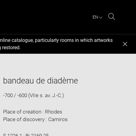
EN
Search
nline catalogue, particularly rooms in which artworks
 restored.
bandeau de diadème
-700 / -600 (VIIe s. av. J.-C.)
Place of creation : Rhodes
Place of discovery : Camiros
S 1226.1 ; Bj 2169.25