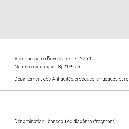
image
image
in
new
window
Autre numéro d'inventaire :
S 1226.1
Numéro catalogue :
Bj 2169.25
Département des Antiquités grecques, étrusques et r
Dénomination : bandeau de diadème (fragment)