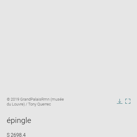
Enlarge
Image
© 2019 GrandPalaisRmn (musée
image
caption:
du Louvre) / Tony Querrec
in
Downlo
Enla
new
image
ima
window
épingle
in
new
win
S 2698.4