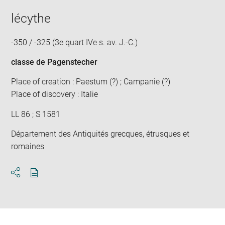
lécythe
-350 / -325 (3e quart IVe s. av. J.-C.)
classe de Pagenstecher
Place of creation : Paestum (?) ; Campanie (?)
Place of discovery : Italie
LL 86 ; S 1581
Département des Antiquités grecques, étrusques et
romaines
Download
Share
pdf