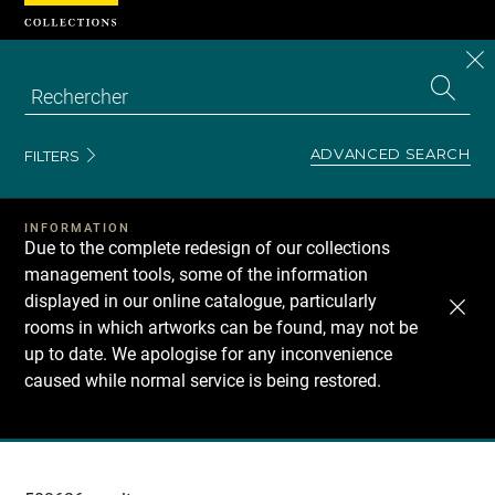
Cookies management panel
CL
Search
the
EN
S
collecti
Z
Se
ADVANCED SEARCH
FILTERS
INFORMATION
Due to the complete redesign of our collections
management tools, some of the information
displayed in our online catalogue, particularly
rooms in which artworks can be found, may not be
up to date. We apologise for any inconvenience
caused while normal service is being restored.
Recherche
dans
les