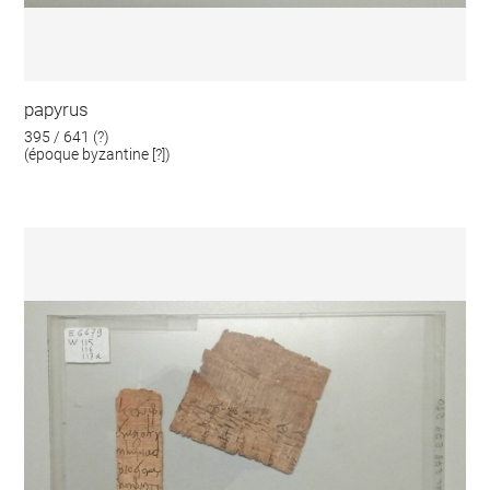
papyrus
395 / 641 (?)
(époque byzantine [?])