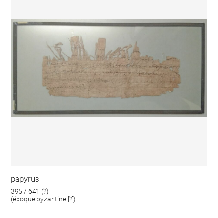
papyrus
395 / 641 (?)
(époque byzantine [?])