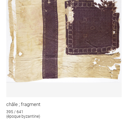
châle ; fragment
395 / 641
(époque byzantine)