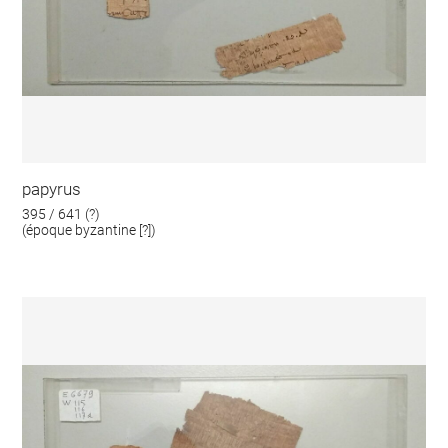
papyrus
395 / 641 (?)
(époque byzantine [?])