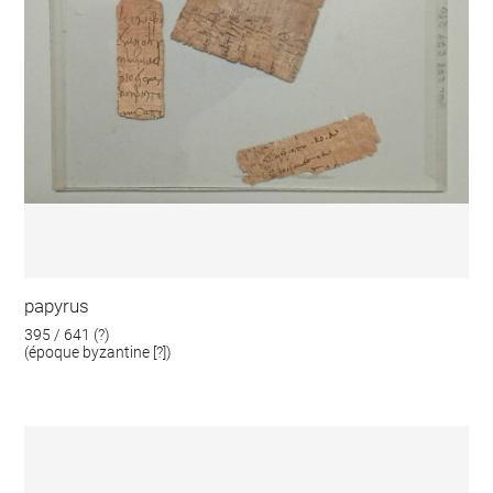
papyrus
395 / 641 (?)
(époque byzantine [?])