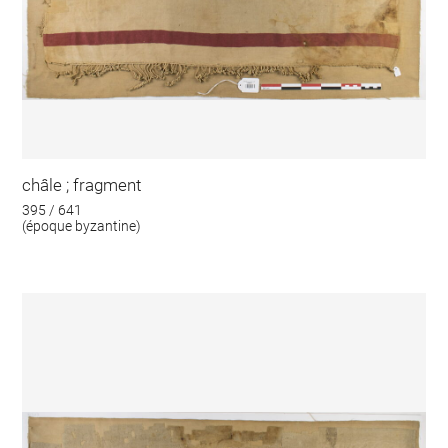
châle ; fragment
395 / 641
(époque byzantine)