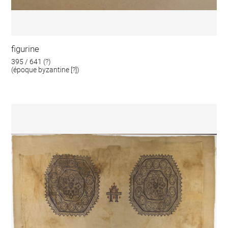
figurine
395 / 641 (?)
(époque byzantine [?])