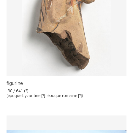
figurine
-30 / 641 (?)
(époque byzantine [?] ; époque romaine [?])