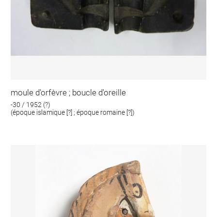
moule d'orfèvre ; boucle d'oreille
-30 / 1952 (?)
(époque islamique [?] ; époque romaine [?])