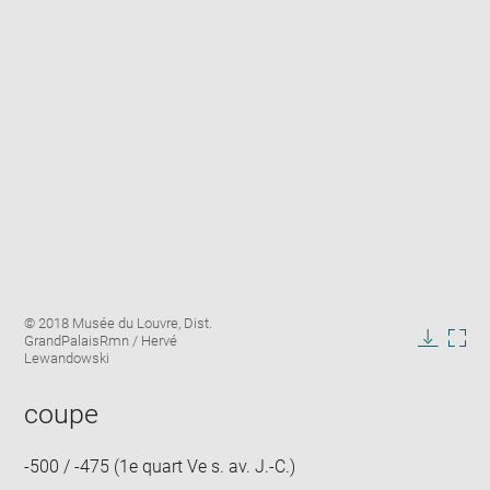
Enlarge
Image
© 2018 Musée du Louvre, Dist.
image
caption:
GrandPalaisRmn / Hervé
in
Downlo
Enla
Lewandowski
new
image
ima
window
in
coupe
new
win
-500 / -475 (1e quart Ve s. av. J.-C.)