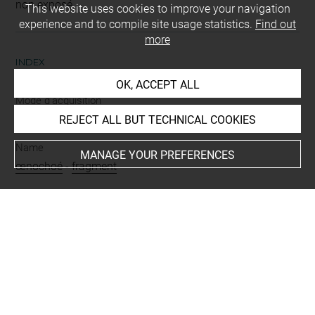
non exposé
This website uses cookies to improve your navigation
experience and to compile site usage statistics.
Find out
more
INDEX
OK, ACCEPT ALL
Mode d'acquisition
don
REJECT ALL BUT TECHNICAL COOKIES
Name
MANAGE YOUR PREFERENCES
œnochoé
-
fragment
Materials
argile
Techniques
engobe
-
peinture mate
Description/Features
bande
-
sur embouchure
-
plusieurs