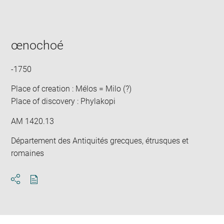
Enlarge
image
in
new
window
œnochoé
-1750
Place of creation : Mélos = Milo (?)
Place of discovery : Phylakopi
AM 1420.13
Département des Antiquités grecques, étrusques et
romaines
Download
Share
pdf