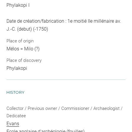
Phylakopi I
Date de création/fabrication : 1e moitié IIe millénaire av.
J.-C. (debut) (-1750)
Place of origin
Mélos = Milo (?)
Place of discovery
Phylakopi
HISTORY
Collector / Previous owner / Commissioner / Archaeologist /
Dedicatee
Evans
Ecole anglaise d'archéologie
(fouilles)