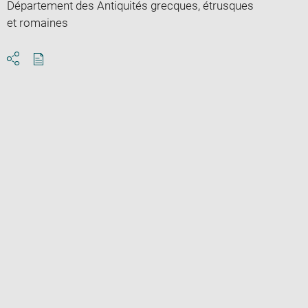
Département des Antiquités grecques, étrusques
et romaines
Download
Share
pdf