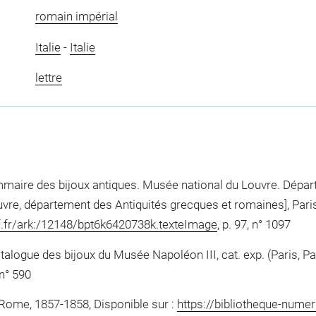
romain impérial
Italie
-
Italie
lettre
maire des bijoux antiques. Musée national du Louvre. Dépar
uvre, département des Antiquités grecques et romaines], Pari
nf.fr/ark:/12148/bpt6k6420738k.texteImage
, p. 97, n° 1097
talogue des bijoux du Musée Napoléon III, cat. exp. (Paris, Pala
 n° 590
ome, 1857-1858, Disponible sur :
https://bibliotheque-numer