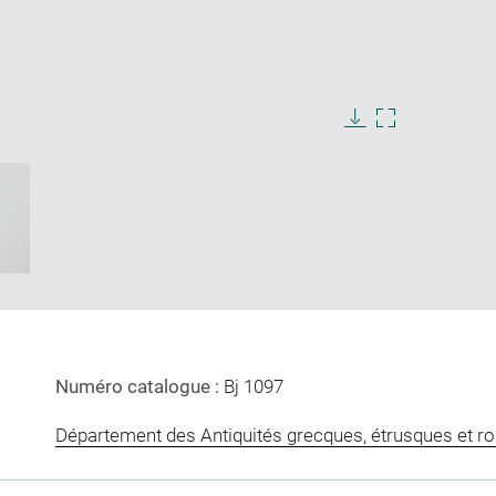
ge
e
Download
Enlarge
image
image
ow
in
new
window
Numéro catalogue :
Bj 1097
Département des Antiquités grecques, étrusques et r