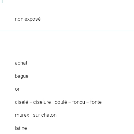
CT
non exposé
achat
bague
or
ciselé = ciselure
-
coulé = fondu = fonte
murex
-
sur chaton
latine