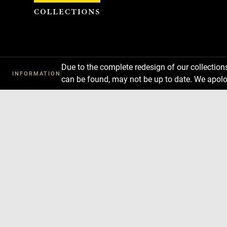
Cookies management panel
Due to the complete redesign of our collectio
INFORMATION
can be found, may not be up to date. We apolo
Download
Next
Previous