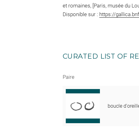
et romaines, [Paris, musée du Lo
Disponible sur :
https://gallica.b
CURATED LIST OF RE
Paire
boucle d'oreill