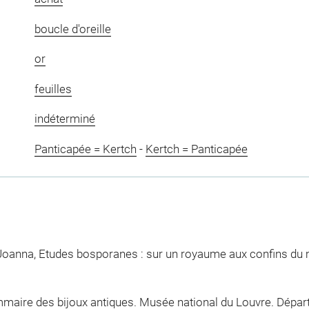
boucle d'oreille
or
feuilles
indéterminé
Panticapée = Kertch
-
Kertch = Panticapée
n, Joanna, Etudes bosporanes : sur un royaume aux confins du
maire des bijoux antiques. Musée national du Louvre. Dépar