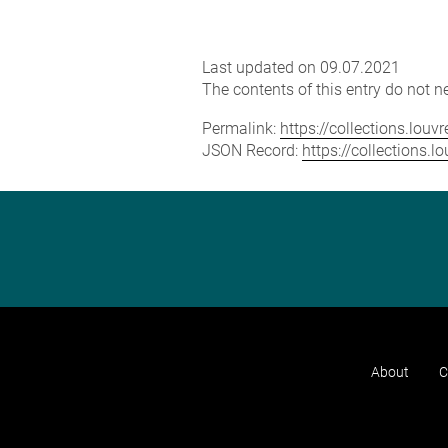
Last updated on 09.07.2021
The contents of this entry do not ne
Permalink:
https://collections.lou
JSON Record:
https://collections.
About
C