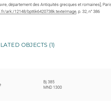
uvre, département des Antiquités grecques et romaines], Pari
nf.fr/ark:/12148/bpt6k6420738k.texteImage
, p. 32, n° 386
LATED OBJECTS (1)
Bj 385
e
MND 1300