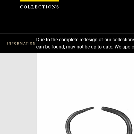
Cookies management panel
Due to the complete redesign of our collectio
INFORMATION
can be found, may not be up to date. We apolo
Download
Next
Previous