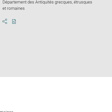
Département des Antiquités grecques, étrusques
et romaines
Download
Share
pdf