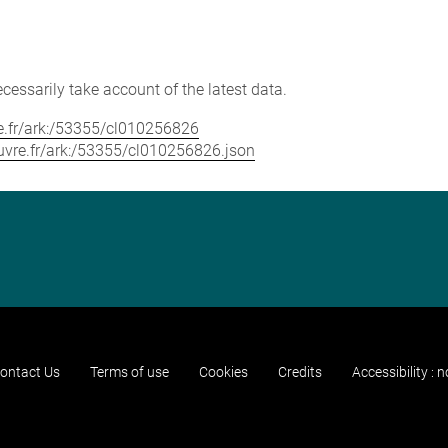
cessarily take account of the latest data.
vre.fr/ark:/53355/cl010256826
louvre.fr/ark:/53355/cl010256826.json
ontact Us
Terms of use
Cookies
Credits
Accessibility : 