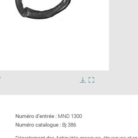
Enlarge
/
image
in
Download
Enlarge
new
image
image
window
in
new
window
Numéro d'entrée :
MND 1300
Numéro catalogue :
Bj 386