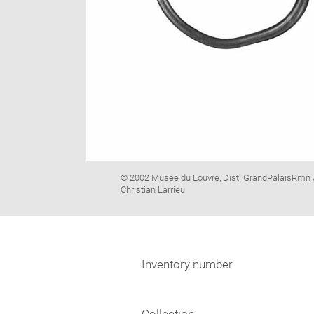
Image
© 2002 Musée du Louvre, Dist. GrandPalaisRmn 
caption:
Christian Larrieu
Inventory number