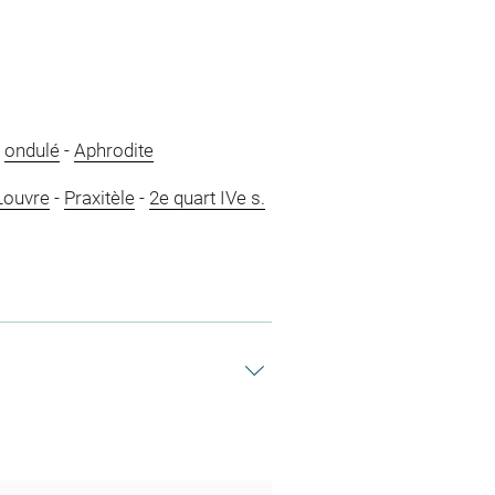
-
ondulé
-
Aphrodite
Louvre
-
Praxitèle
-
2e quart IVe s.