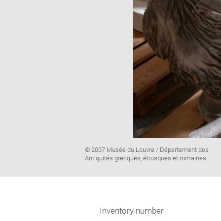
Image
© 2007 Musée du Louvre / Département des
caption:
Antiquités grecques, étrusques et romaines
Inventory number