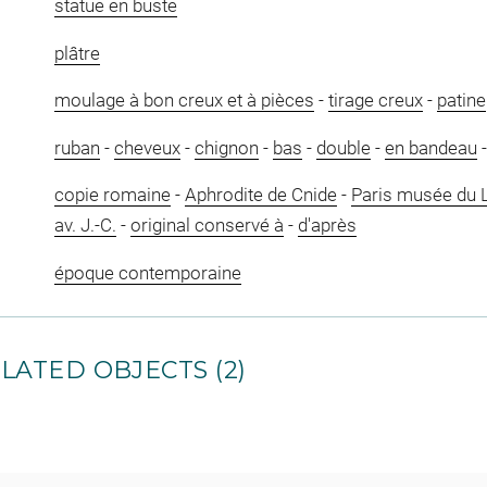
statue en buste
plâtre
moulage à bon creux et à pièces
-
tirage creux
-
patine
ruban
-
cheveux
-
chignon
-
bas
-
double
-
en bandeau
copie romaine
-
Aphrodite de Cnide
-
Paris musée du 
av. J.-C.
-
original conservé à
-
d'après
époque contemporaine
LATED OBJECTS (2)