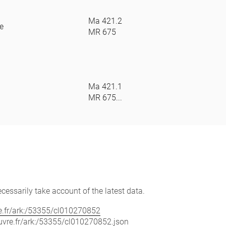
Ma 421.2
te
MR 675
Ma 421.1
MR 675...
cessarily take account of the latest data.
vre.fr/ark:/53355/cl010270852
louvre.fr/ark:/53355/cl010270852.json