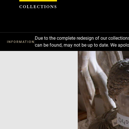
Cookies management panel
Due to the complete redesign of our collectio
INFORMATION
can be found, may not be up to date. We apolo
Download
Next
Previous