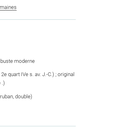
omaines
ne buste moderne
e quart IVe s. av. J.-C.) ; original
 .)
 ruban, double)