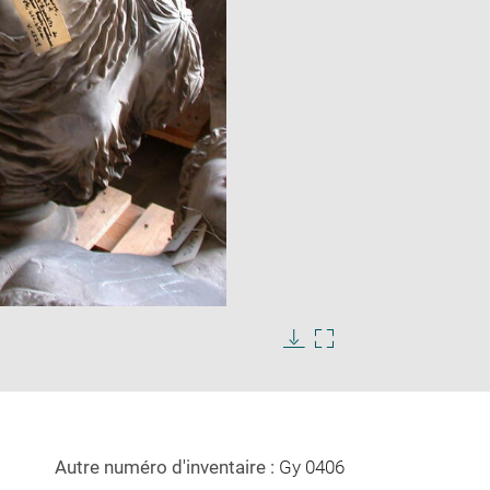
Enlarge
image
in
Download
Enlarge
new
image
image
window
in
new
window
Autre numéro d'inventaire :
Gy 0406