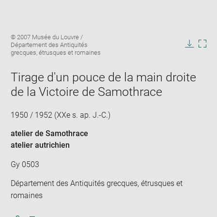
Enlarge
Image
© 2007 Musée du Louvre /
image
caption:
Département des Antiquités
in
Downlo
Enla
grecques, étrusques et romaines
new
image
ima
window
in
Tirage d'un pouce de la main droite
new
de la Victoire de Samothrace
win
1950 / 1952 (XXe s. ap. J.-C.)
atelier de Samothrace
atelier autrichien
Gy 0503
Département des Antiquités grecques, étrusques et
romaines