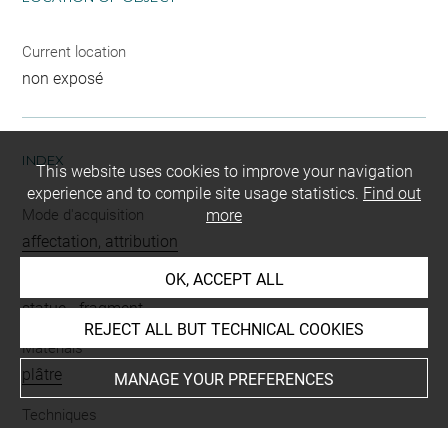
Current location
non exposé
INDEX
This website uses cookies to improve your navigation
experience and to compile site usage statistics.
Find out
Mode d'acquisition
more
affectation, attribution
OK, ACCEPT ALL
Name
statue
-
fragment
REJECT ALL BUT TECHNICAL COOKIES
Materials
plâtre
MANAGE YOUR PREFERENCES
Techniques
tirage plein
-
patine