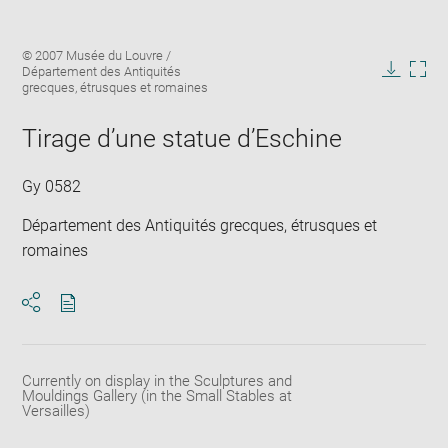
Enlarge
Image
© 2007 Musée du Louvre /
image
caption:
Département des Antiquités
in
Downlo
Enla
grecques, étrusques et romaines
new
image
ima
window
in
Tirage d’une statue d’Eschine
new
win
Gy 0582
Département des Antiquités grecques, étrusques et
romaines
Download
Share
pdf
Currently on display in the Sculptures and
Mouldings Gallery (in the Small Stables at
Versailles)