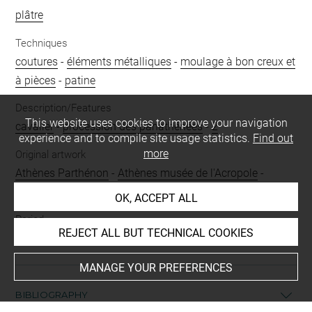
plâtre
Techniques
coutures
-
éléments métalliques
-
moulage à bon creux et
à pièces
-
patine
Description/Features
This website uses cookies to improve your navigation
cavalier
-
procession des panathénées
-
2
experience and to compile site usage statistics.
Find out
more
Original artwork
Athènes Parthénon
-
Athènes musée de l'Acropole
-
Phidias
-
Ve s. av. J.-C.
-
original conservé à
OK, ACCEPT ALL
Period
REJECT ALL BUT TECHNICAL COOKIES
époque contemporaine
MANAGE YOUR PREFERENCES
BIBLIOGRAPHY