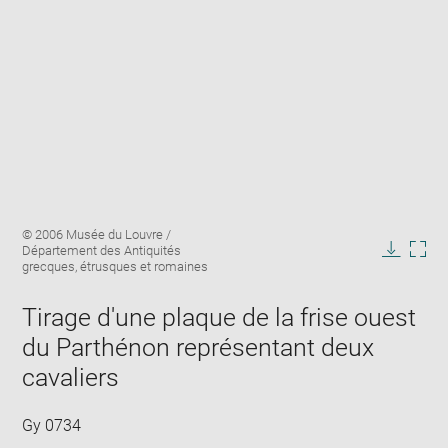
Enlarge
Image
© 2006 Musée du Louvre /
image
caption:
Département des Antiquités
in
Downlo
Enla
grecques, étrusques et romaines
new
image
ima
window
in
Tirage d'une plaque de la frise ouest
new
du Parthénon représentant deux
win
cavaliers
Gy 0734