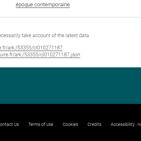
époque contemporaine
cessarily take account of the latest data.
vre.fr/ark:/53355/cl010271187
louvre.fr/ark:/53355/cl010271187.json
ontact Us
Terms of use
Cookies
Credits
Accessibility : 