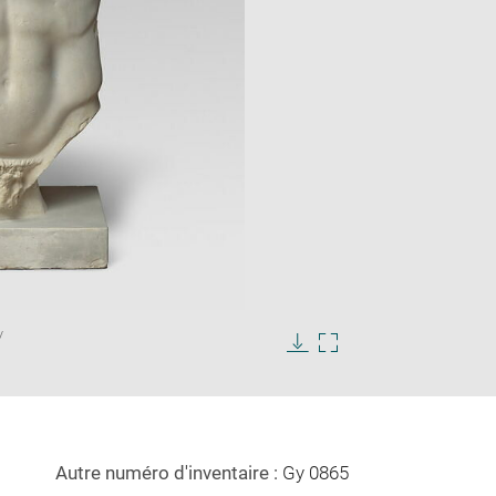
Enlarge
/
image
in
Download
Enlarge
new
image
image
window
in
new
window
Autre numéro d'inventaire :
Gy 0865