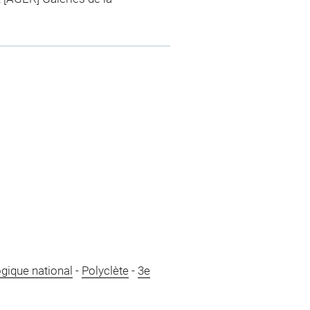
gique national
-
Polyclète
-
3e