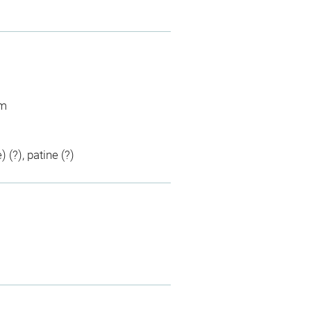
cm
(?), patine (?)