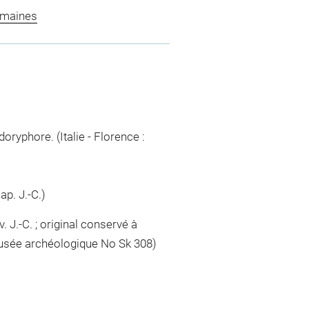
omaines
doryphore. (Italie - Florence :
 ap. J.-C.)
. J.-C. ; original conservé à
musée archéologique No Sk 308)