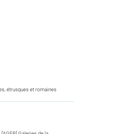
es, étrusques et romaines
, [AGER] Galeries de la