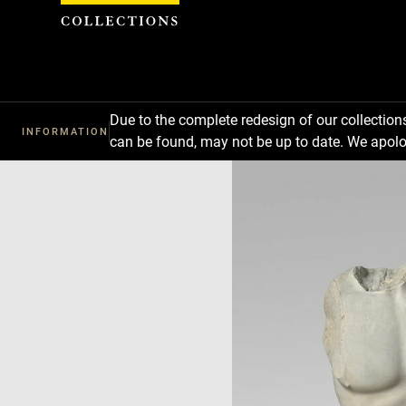
Cookies management panel
Due to the complete redesign of our collectio
INFORMATION
can be found, may not be up to date. We apolo
Download
Next
Previous