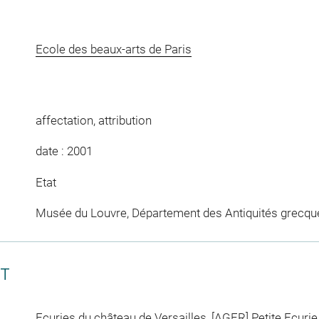
Ecole des beaux-arts de Paris
affectation, attribution
date : 2001
Etat
Musée du Louvre, Département des Antiquités grecqu
CT
Ecuries du château de Versailles, [AGER] Petite Ecurie