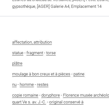
gypsothèque, [AGER] Galerie A4, Emplacement 14
affectation, attribution
statue
-
fragment
-
torse
plâtre
moulage à bon creux et à pièces
-
patine
nu
-
homme
-
restes
copie romaine
-
doryphore
-
Florence musée archéolo
quart Ve s. av. J.-C.
-
original conservé à