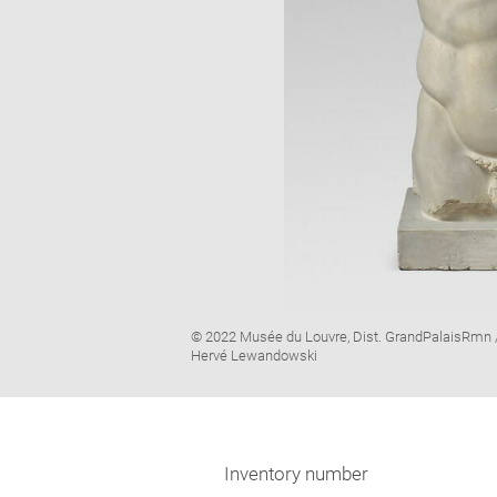
Image
© 2022 Musée du Louvre, Dist. GrandPalaisRmn 
caption:
Hervé Lewandowski
Inventory number