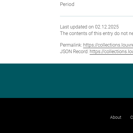
Period
Last updated on 02.12.2025
The contents of this entry do not ne
Permalink:
https://collections.lou
JSON Record:
https://collections.
About
C