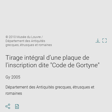
Enlarge
Image
© 2010 Musée du Louvre /
image
caption:
Département des Antiquités
in
Downlo
Enla
grecques, étrusques et romaines
new
image
ima
window
in
Tirage intégral d’une plaque de
new
l'inscription dite "Code de Gortyne"
win
Gy 2005
Département des Antiquités grecques, étrusques et
romaines
Download
Share