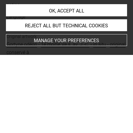
patine
OK, ACCEPT ALL
Language
dorien
REJECT ALL BUT TECHNICAL COOKIES
Original artwork
MANAGE YOUR PREFERENCES
Gortyne odéon
-
1e moitié Ve s. av. J.-C.
-
in situ
-
original
conservé à
Period
époque contemporaine
Nature of text
boustrophédon
-
loi
BIBLIOGRAPHY