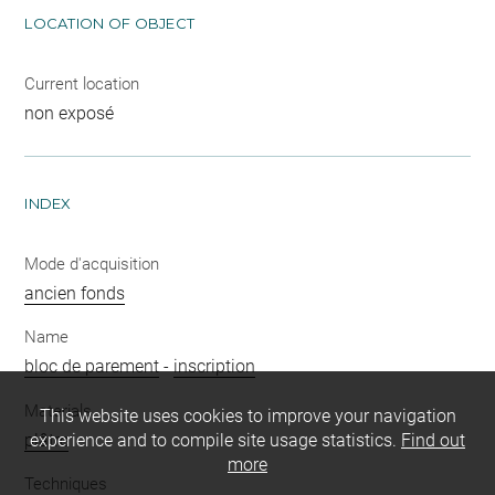
LOCATION OF OBJECT
Current location
non exposé
INDEX
Mode d'acquisition
ancien fonds
Name
bloc de parement
-
inscription
Materials
This website uses cookies to improve your navigation
plâtre
experience and to compile site usage statistics.
Find out
more
Techniques