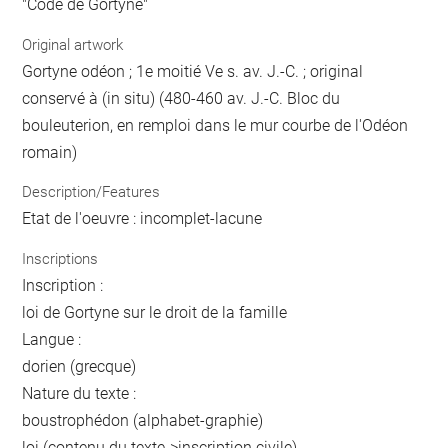
"Code de Gortyne"
Original artwork
Gortyne odéon ; 1e moitié Ve s. av. J.-C. ; original
conservé à (in situ) (480-460 av. J.-C. Bloc du
bouleuterion, en remploi dans le mur courbe de l'Odéon
romain)
Description/Features
Etat de l'oeuvre : incomplet-lacune
Inscriptions
Inscription :
loi de Gortyne sur le droit de la famille
Langue :
dorien (grecque)
Nature du texte :
boustrophédon (alphabet-graphie)
loi (contenu du texte->inscription civile)