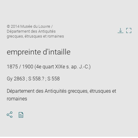
Enlarge
Image
© 2014 Musée du Louvre /
image
caption:
Département des Antiquités
in
Downlo
Enla
grecques, étrusques et romaines
new
image
ima
window
in
empreinte d'intaille
new
win
1875 / 1900 (4e quart XIXe s. ap. J.-C.)
Gy 2863 ; S 558.? ; S 558
Département des Antiquités grecques, étrusques et
romaines
Download
Share
pdf