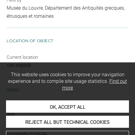
Musée du Louvre, Département des Antiquités grecques,
étrusques et romaines
LOCATION OF OBJECT
Current location
non exposé
This website uses cookies to improve your navigation
experience and to compile site usage statistics.
Find out
more
INDEX
Mode d'acquisition
OK, ACCEPT ALL
don
REJECT ALL BUT TECHNICAL COOKIES
Name
empreinte d'intaille