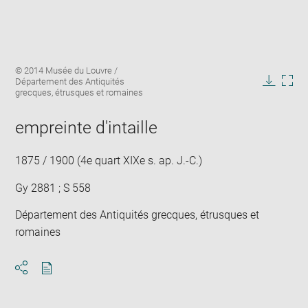
Enlarge
Image
© 2014 Musée du Louvre /
image
caption:
Département des Antiquités
in
Downlo
Enla
grecques, étrusques et romaines
new
image
ima
window
in
empreinte d'intaille
new
win
1875 / 1900 (4e quart XIXe s. ap. J.-C.)
Gy 2881 ; S 558
Département des Antiquités grecques, étrusques et
romaines
Download
Share
pdf