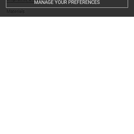
MANAGE YOUR PREFERENCES
Materials
plâtre
Techniques
moulage
Description/Features
nu
-
pagne
-
sol
-
épée
-
poignard
-
bouclier
-
casque
-
barbe
-
homme
-
guerrier
-
scène de combat
-
attaqué par
-
brandissant
-
s'affaissant
-
tenant
-
demi-agenouillé
-
assis
-
sur
Original artwork
Athènes musée national archéologique
-
original
conservé à
Period
époque contemporaine