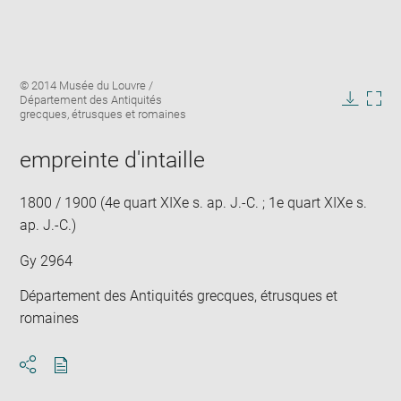
Enlarge
Image
© 2014 Musée du Louvre /
image
caption:
Département des Antiquités
in
Downlo
Enla
grecques, étrusques et romaines
new
image
ima
window
in
empreinte d'intaille
new
win
1800 / 1900 (4e quart XIXe s. ap. J.-C. ; 1e quart XIXe s.
ap. J.-C.)
Gy 2964
Département des Antiquités grecques, étrusques et
romaines
Download
Share
pdf