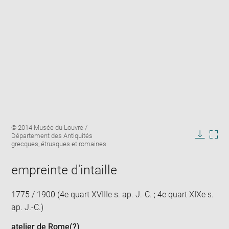
Enlarge
Image
© 2014 Musée du Louvre /
image
caption:
Département des Antiquités
in
Downlo
Enla
grecques, étrusques et romaines
new
image
ima
window
in
empreinte d'intaille
new
win
1775 / 1900 (4e quart XVIIIe s. ap. J.-C. ; 4e quart XIXe s.
ap. J.-C.)
atelier de Rome
(?)