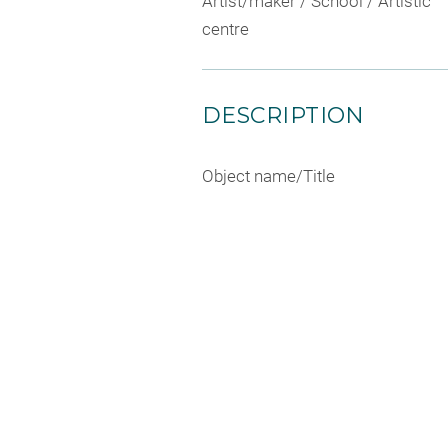
Artist/maker / School / Artistic
centre
DESCRIPTION
Object name/Title