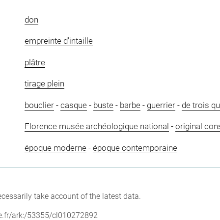
don
empreinte d'intaille
plâtre
tirage plein
bouclier
-
casque
-
buste
-
barbe
-
guerrier
-
de trois q
Florence musée archéologique national
-
original con
époque moderne
-
époque contemporaine
cessarily take account of the latest data.
vre.fr/ark:/53355/cl010272892