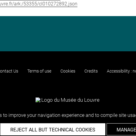
louvre.fr/ark:/53355/cl010272892.json
ontact Us
Terms of use
Cookies
Credits
Accessibility : 
 to improve your navigation experience and to compile site usag
REJECT ALL BUT TECHNICAL COOKIES
MANAGE