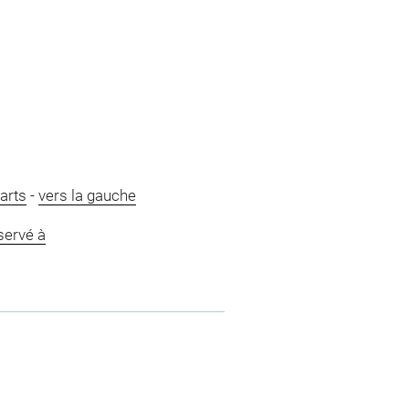
uarts
-
vers la gauche
servé à