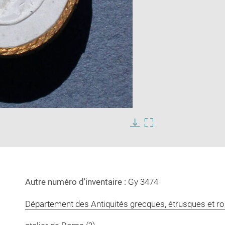
Enlarge
image
in
Download
Enlarge
new
image
image
window
in
new
window
Autre numéro d'inventaire :
Gy 3474
Département des Antiquités grecques, étrusques et r