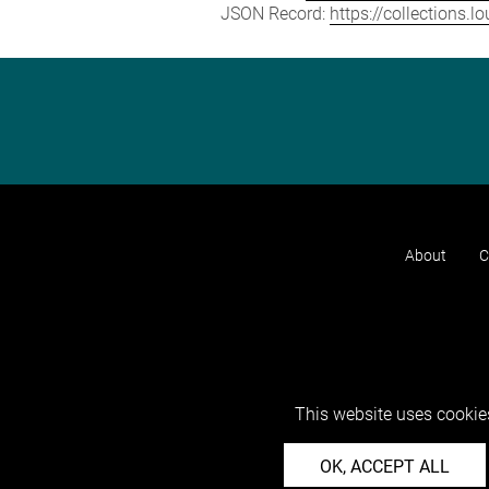
JSON Record:
https://collections.
About
C
This website uses cookies
OK, ACCEPT ALL