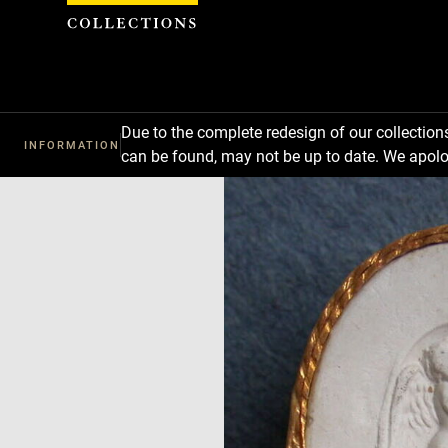
Cookies management panel
Due to the complete redesign of our collectio
INFORMATION
can be found, may not be up to date. We apolo
Download
Next
Previous