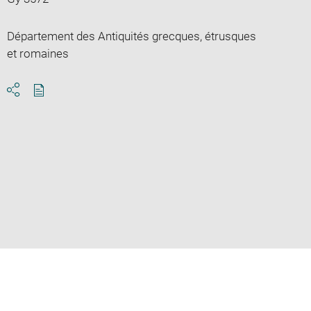
Département des Antiquités grecques, étrusques
et romaines
Download
Share
pdf