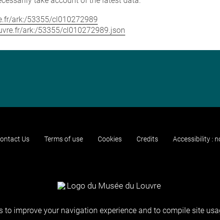
cessarily take account of the latest data.
vre.fr/ark:/53355/cl010272989
louvre.fr/ark:/53355/cl010272989.json
ontact Us
Terms of use
Cookies
Credits
Accessibility : 
 to improve your navigation experience and to compile site usag