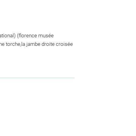
ational) (florence musée
e torche,la jambe droite croisée
)