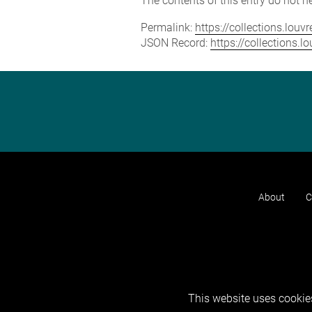
The contents of this entry do not ne
Permalink:
https://collections.lou
JSON Record:
https://collections.
About
C
This website uses cookies