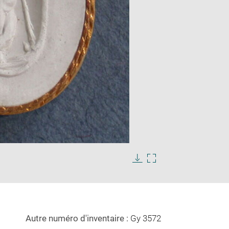
Enlarge
image
in
Download
Enlarge
new
image
image
window
in
new
window
Autre numéro d'inventaire :
Gy 3572