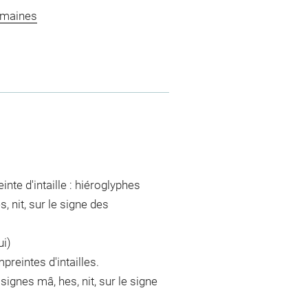
omaines
nte d'intaille : hiéroglyphes
 nit, sur le signe des
ui)
preintes d'intailles.
gnes mâ, hes, nit, sur le signe