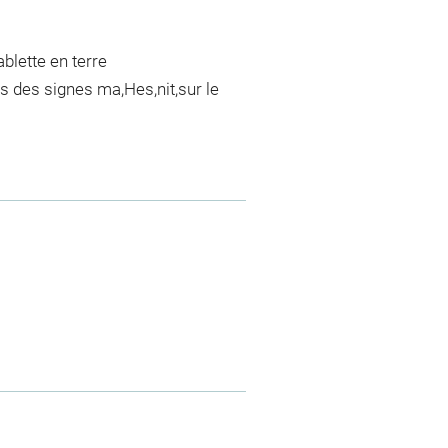
blette en terre
 des signes ma,Hes,nit,sur le