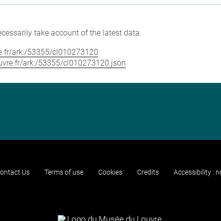
cessarily take account of the latest data.
vre.fr/ark:/53355/cl010273120
louvre.fr/ark:/53355/cl010273120.json
ontact Us
Terms of use
Cookies
Credits
Accessibility : 