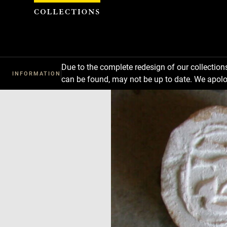
Cookies management panel
Due to the complete redesign of our collectio
INFORMATION
can be found, may not be up to date. We apolo
Download
Next
Previous