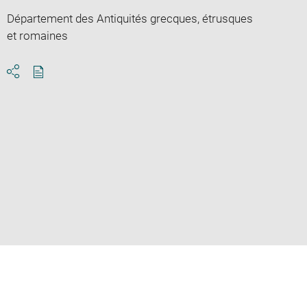
Département des Antiquités grecques, étrusques
et romaines
Download
Share
pdf