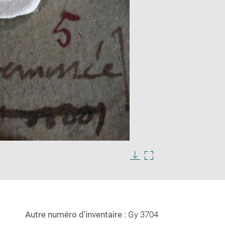
Enlarge
image
in
Download
Enlarge
new
image
image
window
in
new
window
Autre numéro d'inventaire :
Gy 3704