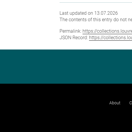
Last updated on 13.07.2026
The contents of this entry do not ne
Permalink:
https://collections.lou
JSON Record:
https://collections.
About
C