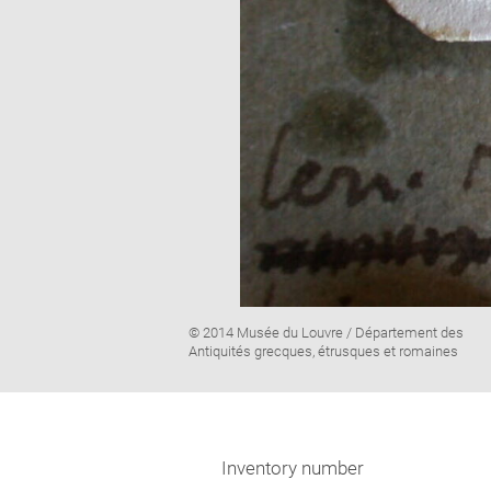
Image
© 2014 Musée du Louvre / Département des
caption:
Antiquités grecques, étrusques et romaines
Inventory number