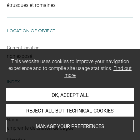
étrusques et romaines
LOCATION OF OBJECT
Current location
non exposé
This website uses cookies to improve your navigation
experience and to compile site usage statistics.
Find out
more
INDEX
OK, ACCEPT ALL
Mode d'acquisition
ancien fonds
REJECT ALL BUT TECHNICAL COOKIES
Name
MANAGE YOUR PREFERENCES
empreinte de chaton de bague