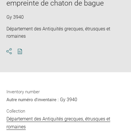
empreinte de chaton de bague
new
win
Gy 3940
Département des Antiquités grecques, étrusques et
romaines
Download
Share
pdf
Inventory number
Gy 3940
Autre numéro d'inventaire :
Collection
Département des Antiquités grecques, étrusques et
romaines