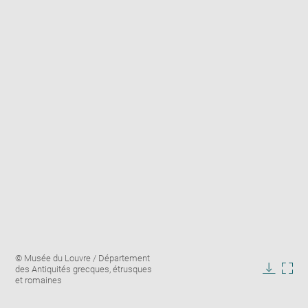
Enlarge
Image
© Musée du Louvre / Département
image
caption:
des Antiquités grecques, étrusques
in
Downlo
Enla
et romaines
new
image
ima
window
in