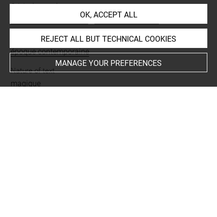
Original artwork
OK, ACCEPT ALL
Paris musée du Louvre
-
original conservé à
Period
REJECT ALL BUT TECHNICAL COOKIES
époque contemporaine
MANAGE YOUR PREFERENCES
Nature of text
magique
CURATED LIST OF RELATED OBJECTS (1)
Original
bague
Bj 1290