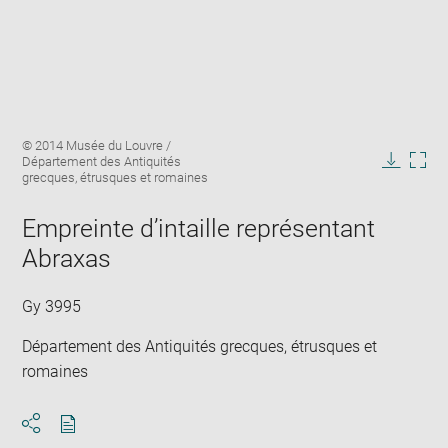
Enlarge
Image
© 2014 Musée du Louvre /
image
caption:
Département des Antiquités
in
Downlo
Enla
grecques, étrusques et romaines
new
image
ima
window
in
Empreinte d’intaille représentant
new
Abraxas
win
Gy 3995
Département des Antiquités grecques, étrusques et
romaines
Download
Share