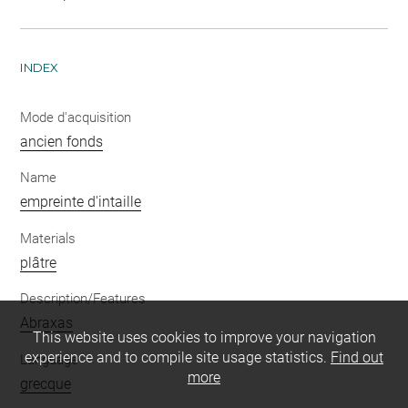
INDEX
Mode d'acquisition
ancien fonds
Name
empreinte d'intaille
Materials
plâtre
Description/Features
Abraxas
This website uses cookies to improve your navigation
experience and to compile site usage statistics.
Find out
Language
more
grecque